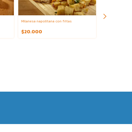
Milanesa napolitana con fritas
Suprema con cre
$20.000
$16.400