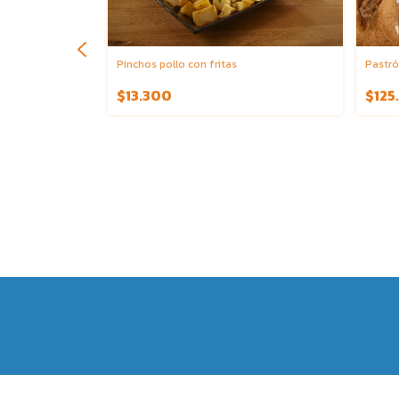
Pinchos pollo con fritas
Pastró
$13.300
$125
a de espinacas y