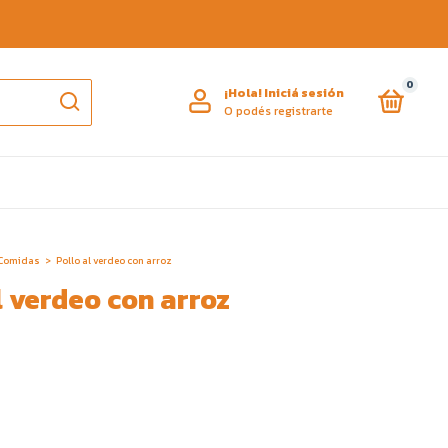
0
¡Hola!
Iniciá sesión
O podés registrarte
Comidas
>
Pollo al verdeo con arroz
l verdeo con arroz