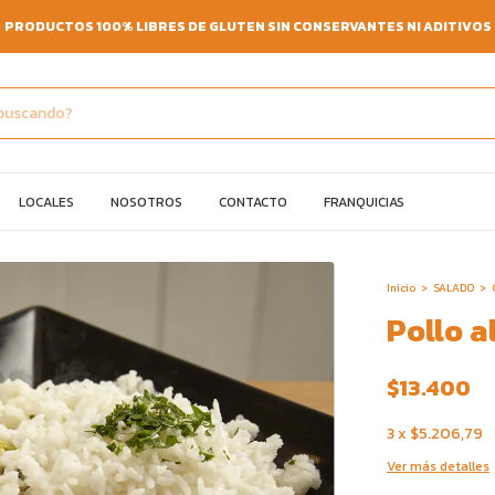
PRODUCTOS 100% LIBRES DE GLUTEN SIN CONSERVANTES NI ADITIVOS
LOCALES
NOSOTROS
CONTACTO
FRANQUICIAS
Inicio
>
SALADO
>
Pollo a
$13.400
3
x
$5.206,79
Ver más detalles